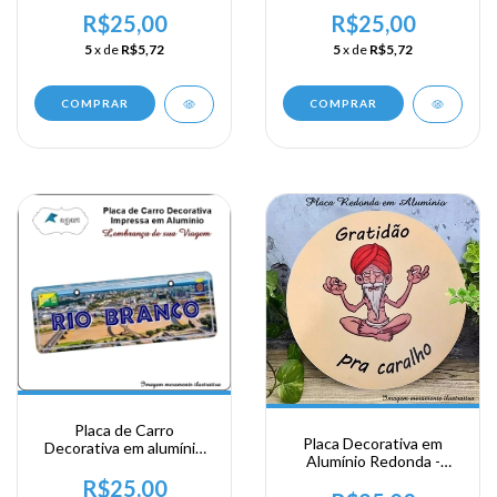
Lembrança de sua visita
Lembrança de sua visita
ao Nordeste - Ceara -
ao Nordeste - Fortaleza
R$25,00
R$25,00
Jericoacara
5
x de
R$5,72
5
x de
R$5,72
COMPRAR
COMPRAR
Placa de Carro
Placa Decorativa em
Decorativa em alumínio
Alumínio Redonda -
Lembrança de sua visita
Gratidão
ao Norte do Brasil - Rio
R$25,00