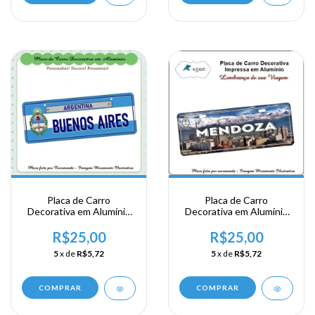
Placa de Carro
Placa de Carro
Decorativa em Alumínio
Decorativa em Alumínio
de sua Visita a Argentina
de sua Visita a Argentina
- Buenos Aires -
- Mendoza
R$25,00
R$25,00
Argentina
5
x de
R$5,72
5
x de
R$5,72
COMPRAR
COMPRAR