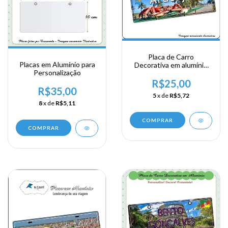
Placa de Carro
Placas em Alumínio para
Decorativa em alumínio
Personalização
Lembrança de sua visita
ao Nordeste - Aracajú
R$25,00
R$35,00
5
x de
R$5,72
8
x de
R$5,11
COMPRAR
COMPRAR