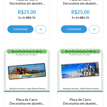
Decorativa em alumínio
Decorativa em alumínio
Lembrança de sua visita
Lembrança de sua visita
ao Nordeste - Natal
ao Nordeste - Maceió
R$25,00
R$25,00
5
x de
R$5,72
5
x de
R$5,72
COMPRAR
COMPRAR
Placa de Carro
Placa de Carro
Decorativa em alumínio
Decorativa em alumínio