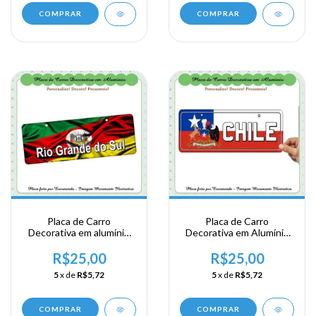
COMPRAR
COMPRAR
Placa de Carro
Placa de Carro
Decorativa em alumínio
Decorativa em Alumínio
de sua visita a Região Sul
de sua Visita ao Chile
- Rio Grande do Sul
R$25,00
R$25,00
5
x de
R$5,72
5
x de
R$5,72
COMPRAR
COMPRAR