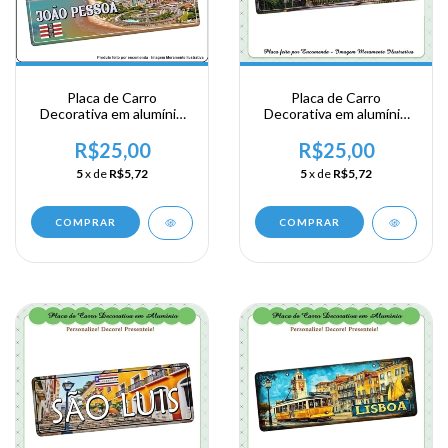
Placa de Carro
Placa de Carro
Decorativa em alumínio
Decorativa em alumínio
Lembrança de sua visita
de sua visita a Região Sul
ao Nordeste - João
- Rio Grande do Sul -
R$25,00
R$25,00
Pessoa
Bento Gonçalves
5
x de
R$5,72
5
x de
R$5,72
COMPRAR
COMPRAR