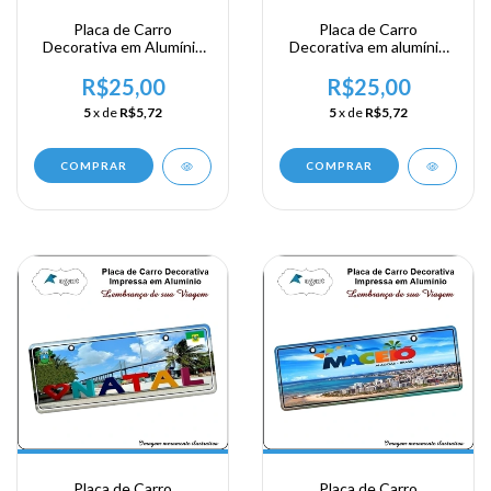
Placa de Carro
Placa de Carro
Decorativa em Alumínio
Decorativa em alumínio
Lembrança de sua
Lembrança de sua visita
Viagem a China - Muralha
ao Nordeste - Piauí
R$25,00
R$25,00
da China
5
x de
R$5,72
5
x de
R$5,72
COMPRAR
COMPRAR
Placa de Carro
Placa de Carro