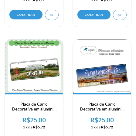
COMPRAR
COMPRAR
Placa de Carro
Placa de Carro
Decorativa em alumínio
Decorativa em alumínio
de sua visita a Região Sul
de sua visita a Região Sul
- Parana - Curitiba
- Florianopolis
R$25,00
R$25,00
5
x de
R$5,72
5
x de
R$5,72