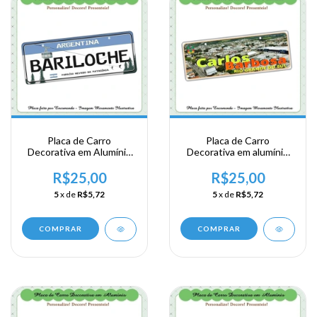
Placa de Carro
Placa de Carro
Decorativa em Alumínio
Decorativa em alumínio
de sua Visita a Argentina
de sua visita a Região Sul
- Bariloche
- Rio Grande do Sul -
R$25,00
R$25,00
Carlos Barbosa
5
x de
R$5,72
5
x de
R$5,72
COMPRAR
COMPRAR