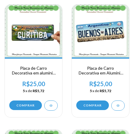
Placa de Carro
Placa de Carro
Decorativa em alumínio
Decorativa em Alumínio
de sua visita a Região Sul
Lembrança de sua
- Parana - Curitiba
Viagem a Argentina -
R$25,00
R$25,00
Buenos Aires
5
x de
R$5,72
5
x de
R$5,72
COMPRAR
COMPRAR