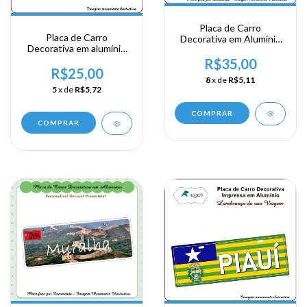
Placa de Carro
Placa de Carro
Decorativa em Alumínio
Decorativa em alumínio
Lembrança de sua
de sua visita ao Centro
Viagem a França - Paris
R$35,00
Oeste - Brasília
R$25,00
8
x de
R$5,11
5
x de
R$5,72
COMPRAR
COMPRAR