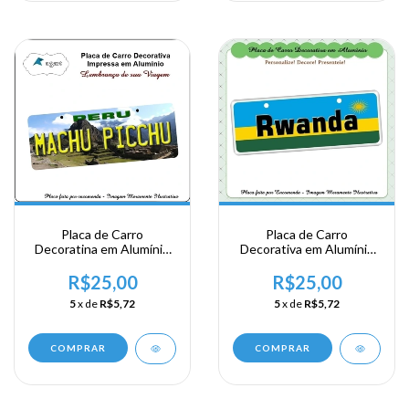
Placa de Carro
Placa de Carro
Decoratina em Alumínio
Decorativa em Alumínio
de sua Visita ao Peru -
Lembrança de sua
Machu Picchu
Viagem a Africa Oriental -
R$25,00
R$25,00
Ruanda - Rwanda
5
x de
R$5,72
5
x de
R$5,72
COMPRAR
COMPRAR