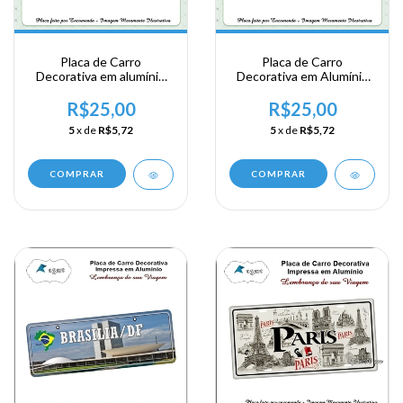
Placa de Carro
Placa de Carro
Decorativa em alumínio
Decorativa em Alumínio
Lembrança de sua visita
lembrança de sua Viagem
ao Nordeste - Maranhão -
a Portugal - Lisboa
R$25,00
R$25,00
São Luis
5
x de
R$5,72
5
x de
R$5,72
COMPRAR
COMPRAR