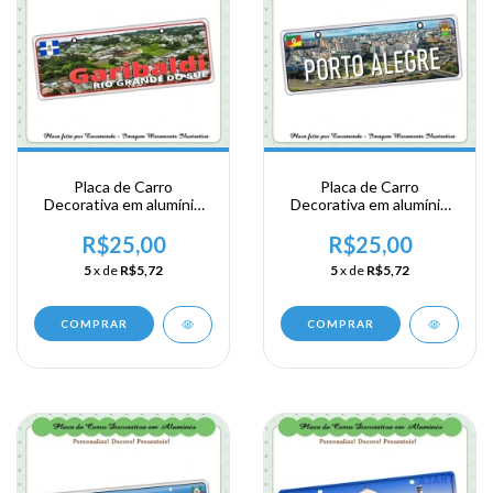
Placa de Carro
Placa de Carro
Decorativa em alumínio
Decorativa em alumínio
de sua visita a Região Sul
de sua visita a Região Sul
- Rio Grande do Sul -
- Rio Grande do Sul -
R$25,00
R$25,00
Guaribaldi
Porto Alegre
5
x de
R$5,72
5
x de
R$5,72
COMPRAR
COMPRAR