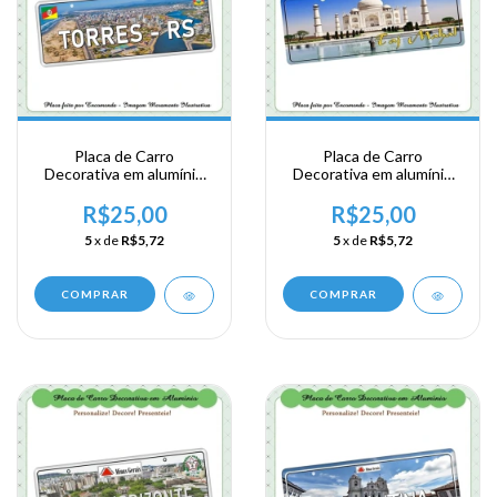
Placa de Carro
Placa de Carro
Decorativa em alumínio
Decorativa em alumínio
de sua visita a Região Sul
de sua visita a Ásia
- Rio Grande do Sul -
Meridional - India -Taj
R$25,00
R$25,00
Torres
Mahal
5
x de
R$5,72
5
x de
R$5,72
COMPRAR
COMPRAR