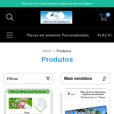
Placa de Carro Decorativa Lembrança de sua Viagem
0
Placas em alumínio Personalizadas
PLACAS
Início
>
Produtos
Produtos
Filtrar