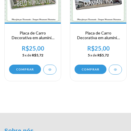
Placa de Carro
Placa de Carro
Decorativa em alumínio
Decorativa em alumínio
de sua visita a Região
de sua visita a Região
Sudeste - Minas Gerais -
Sudeste - Minas Gerais -
R$25,00
R$25,00
Belo Horizonte
Diamantina
5
x de
R$5,72
5
x de
R$5,72
COMPRAR
COMPRAR
Sobre nós