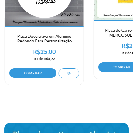
Placa de Carro
MERCOSUL - 
Placa Decorativa em Alumínio
Redondo Para Personalização
R$2
R$25,00
5
x de
5
x de
R$5,72
COMPRAR
COMPRAR