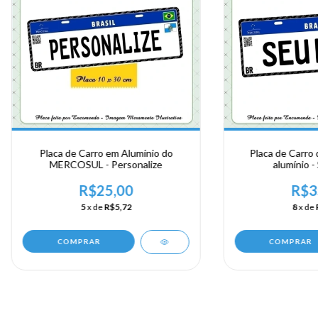
Placa de Carro em Alumínio do
Placa de Carro
MERCOSUL - Personalize
alumínio 
R$25,00
R$3
5
x de
R$5,72
8
x de
COMPRAR